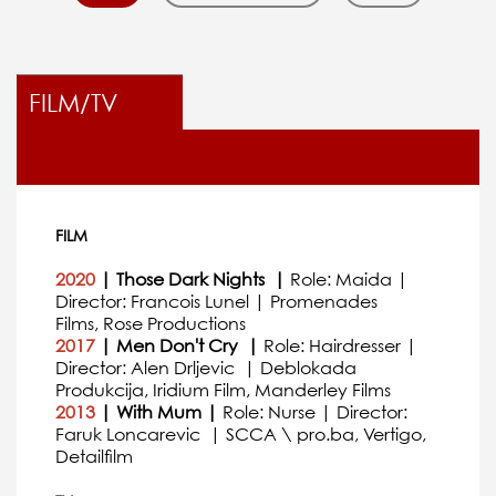
FILM/TV
FILM
2020
| Those Dark Nights |
Role: Maida |
Director: Francois Lunel | Promenades
Films, Rose Productions
2017
| Men Don't Cry |
Role: Hairdresser |
Director: Alen Drljevic | Deblokada
Produkcija, Iridium Film, Manderley Films
2013
| With Mum |
Role: Nurse | Director:
Faruk Loncarevic | SCCA \ pro.ba, Vertigo,
Detailfilm