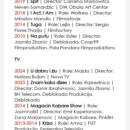
2019
| Spit
| Director: Carolina Markowitcz,
Neven Samardzic | DW, Obala Art Centar
2018
| I Act, I Am
| Role: Waitress | Director:
Miroslav Mandic | Filmostovje
2014
| Tuga
| Role: Lejla | Director: Sergio
Flores Thorija | Filmfactory
2010
| Na putu
| Role: Sister | Director:
Jasmila Zbanic | Deblokada, Coop99
Filmproduktion, Pola Pandora Filmproduktions
TV
2024
| U dobru i zlu
| Role: Majda | Director:
Natasa Buljan | Nova TV
2023
| Znam kako dises
| Role: Razrednica |
Director: Damir Ibrahimovic, Jasmila Zbanic |
BH Telecom, Deblokada Produkcija,
Deblokada
2014
| Magacin Kabare Show
| Role:
Journnalist | Director: Emir Kapetanovic,
Zana Marjanovic | Magacin Kabare, PinkBH
2013-2014
| Kriza
| Role: Amra | FIST
Produkcija, Federalna Televizija