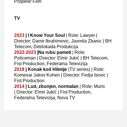
Propeler Film
TV
2023
| I Know Your Soul
| Role: Lawyer |
Director: Damir Ibrahimovic, Jasmila Zbanic
| BH
Telecom, Deblokada Produkcija
2022-2023
|Na rubu pameti
| Role:
Policeman |
Director: Elmir Jukić
| BH Telecom,
Fist Production, Federalna Televizija
2018
|
Konak kod Hilmije
(TV series)
| Role:
Komesar Jakov Kohen | Director: Fedja Isovic
|
Fist Production
2014
|
Lud, zbunjen, normalan
| Role: Muris
|
Director: Elmir Jukić
| Fist Production,
Federalna Televizija, Nova TV