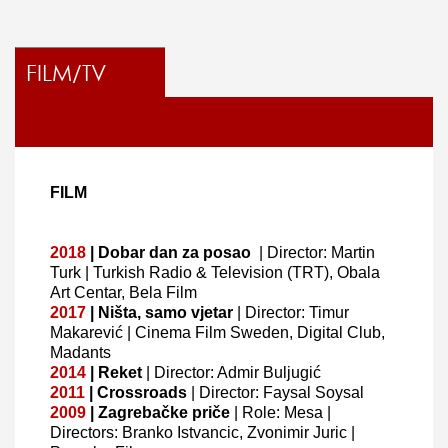
FILM/TV
FILM
2018
|
Dobar dan za posao
|
Director: Martin
Turk
| Turkish Radio & Television (TRT), Obala
Art Centar, Bela Film
2017
|
Ništa, samo vjetar
|
Director: Timur
Makarević
| Cinema Film Sweden, Digital Club,
Madants
2014
|
Reket
|
Director: Admir Buljugić
2011
|
Crossroads
|
Director: Faysal Soysal
2009
|
Zagrebačke priče
| Role: Mesa |
D
irectors: Branko Istvancic, Zvonimir Juric
|