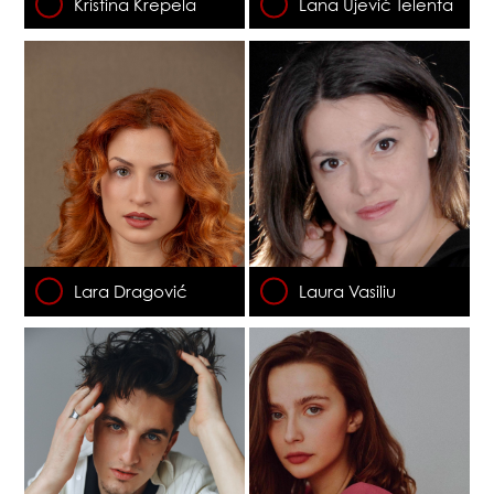
Kristina Krepela
Lana Ujević Telenta
Lara Dragović
Laura Vasiliu