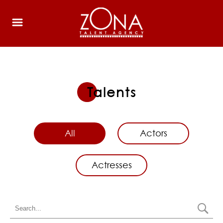
Talents
All
Actors
Actresses