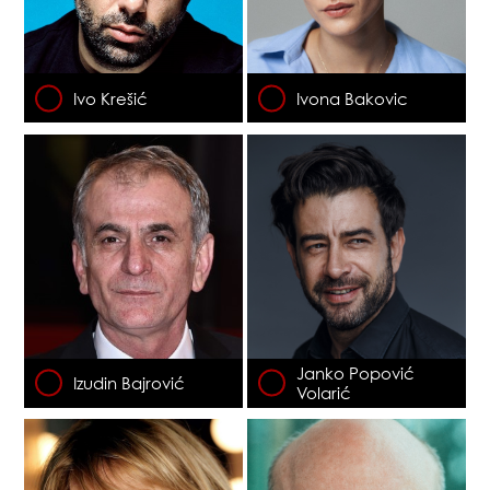
Ivo Krešić
Ivona Bakovic
Janko Popović
Izudin Bajrović
Volarić