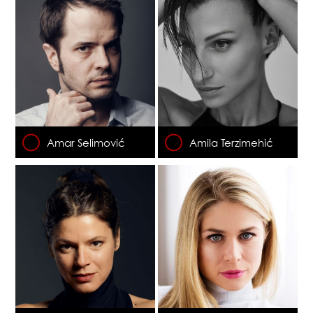
Amar Selimović
Amila Terzimehić