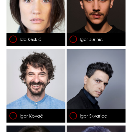
Ida Keškić
Igor Jurinic
Igor Kovač
Igor Skvarica