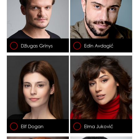
Džiugas Grinys
Edin Avdagić
Elif Dogan
Elma Juković