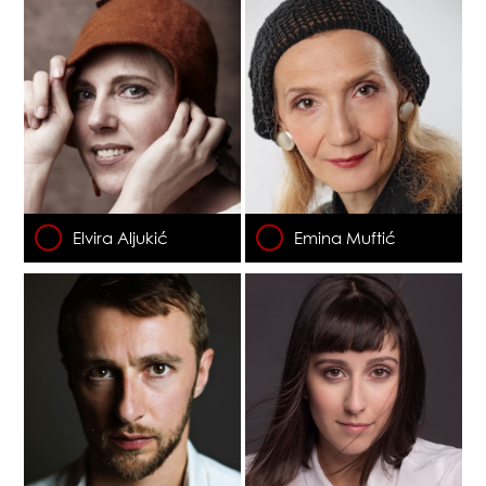
Elvira Aljukić
Emina Muftić