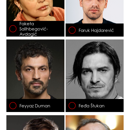
Faketa
Salihbegović-
Faruk Hajdarević
Avdagić
Feyyaz Duman
Feđa Štukan