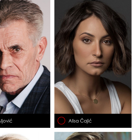
Aljović
Alisa Čajić