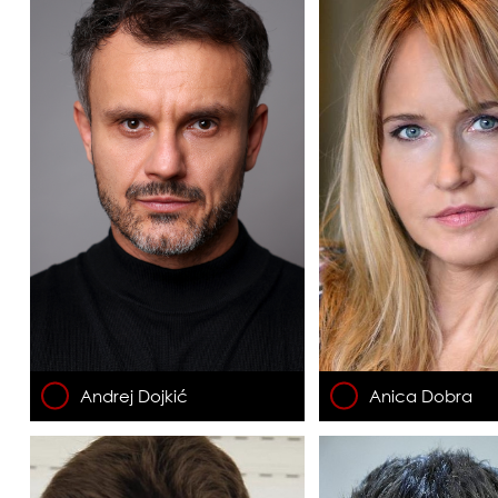
Andrej Dojkić
Anica Dobra