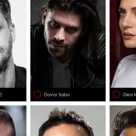
ić
Davor Sabo
Dea M