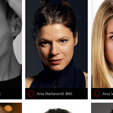
ć
Ana Stefanović Bilić
Ana V