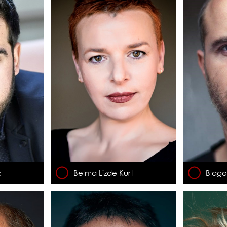
ć
Belma Lizde Kurt
Blago