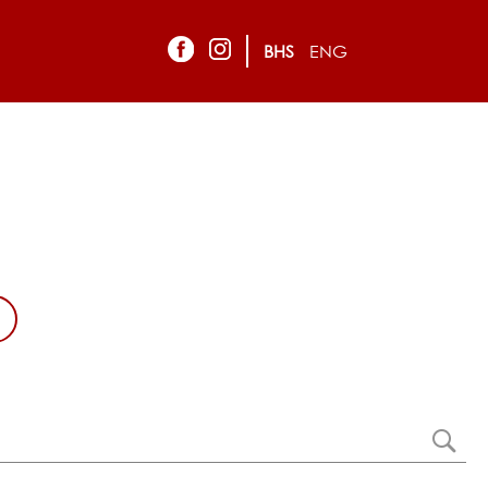
BHS
ENG